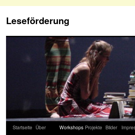
Zum
Inhalt
Leseförderung
springen
Startseite
Über
Workshops
Projekte
Bilder
Impre